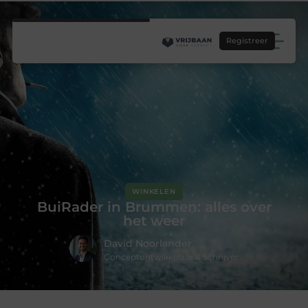
Registreer
WINKELEN
BuiRader in Brummen: alles over
het weer
David Noorlander
Conceptontwikkelaar & Schrijver