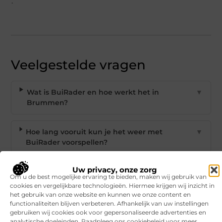
.
Veelgestelde vragen
Wat is BuiRader en hoe werkt het in
▼
Brummen?
Hoe lang vooruit kun je het weer met
▼
BuiRader voorspellen?
Uw privacy, onze zorg
Welke informatie toont BuiRader op zijn
▼
Om u de best mogelijke ervaring te bieden, maken wij gebruik van
kaart?
cookies en vergelijkbare technologieën. Hiermee krijgen wij inzicht in
het gebruik van onze website en kunnen we onze content en
functionaliteiten blijven verbeteren. Afhankelijk van uw instellingen
Kan ik de weergegevens van BuiRader
▼
gebruiken wij cookies ook voor gepersonaliseerde advertenties en
exporteren?
analytische doeleinden. Raadpleeg ons cookiebeleid voor meer