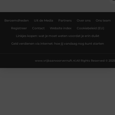
Beroemdheden
Uit de Media
Partners
Over ons
Ons team
Registreer
Contact
Website index
Cookiebeleid (EU)
Linkjes kopen: wat je moet weten voordat je erin duikt
Geld verdienen via internet: hoe jij vandaag nog kunt starten
www.vrijbaanvoorvernuft.nl.
All Rights Reserved © 2025