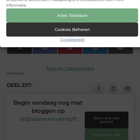
informatie.
Alles Toestaan
Voor wie is BuiRader nuttig in Brummen?
▼
Cookies Beheren
Goed artikel? Deel hem dan op:
Cookiebeleid
X
Facebook
Pinterest
LinkedIn
Email
(Twitter)
Tags en Categorieën:
Winkelen
DEEL DIT:
Begin vandaag nog met
bloggen op
Vrijbaanvoorvernuft
Stuur ons een
bericht
Registreer hier